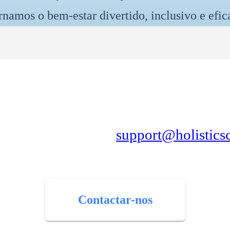
rnamos o bem-estar divertido, inclusivo e efic
ransformar o seu loca
nos hoje mesmo em
support@holistics
Contactar-nos